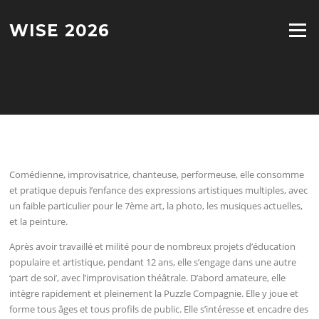
Aller
au
WISE 2026
Menu
contenu
Comédienne, improvisatrice, chanteuse, performeuse, elle consomme
et pratique depuis l’enfance des expressions artistiques multiples, avec
un faible particulier pour le 7ème art, la photo, les musiques actuelles,
et la peinture.
Après avoir travaillé et milité pour de nombreux projets d’éducation
populaire et artistique, pendant 12 ans, elle s’engage dans une autre
‘part de soi’, avec l’improvisation théâtrale. D’abord amateure, elle
intègre rapidement et pleinement la Puzzle Compagnie. Elle y joue et
forme tous âges et tous profils de public. Elle s’intéresse et encadre des