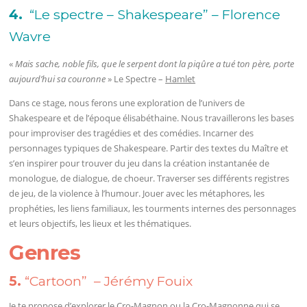
4.
“Le spectre – Shakespeare” – Florence
Wavre
«
Mais sache, noble fils, que le serpent dont la piqûre a tué ton père, porte
aujourd’hui sa couronne
» Le Spectre –
Hamlet
Dans ce stage, nous ferons une exploration de l’univers de
Shakespeare et de l’époque élisabéthaine. Nous travaillerons les bases
pour improviser des tragédies et des comédies. Incarner des
personnages typiques de Shakespeare. Partir des textes du Maître et
s’en inspirer pour trouver du jeu dans la création instantanée de
monologue, de dialogue, de choeur. Traverser ses différents registres
de jeu, de la violence à l’humour. Jouer avec les métaphores, les
prophéties, les liens familiaux, les tourments internes des personnages
et leurs objectifs, les lieux et les thématiques.
Genres
5.
“Cartoon” – Jérémy Fouix
Je te propose d’explorer le Cro-Magnon ou la Cro-Magnonne qui se