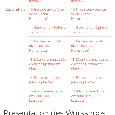
Erquicia)
Erquicia)
Exploration
10. Inside Out - ou Vice
10. Inside Out - ou Vice
Versa (Diana
Versa (Diana
Hermanoso)
Hermanoso)
11. Cauchemar (Ophélie
11. Cauchemar (Ophélie
Trichard)
Trichard)
12. Le théâtre du fait-
12. Le théâtre du fait-
divers (Selena
divers (Selena
Hernandez)
Hernandez)
13. L'écriture improvisée
13. L'écriture improvisée
en stand up (Vincent
en stand up (Vincent
Chevarin)
Chevarin)
14. Danse improvisée
14. Danse improvisée
(Christophe Gellon)
(Christophe Gellon)
15. À la manière d’une
15. À la manière d’une
Aventure GN (Cédric
Aventure GN (Cédric
Lacrouts)
Lacrouts)
Présentation des Workshops