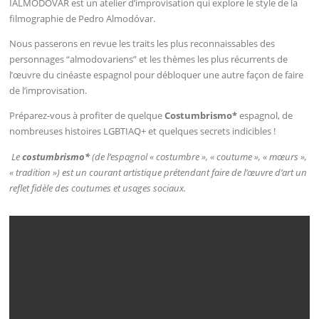
IALMODÓVAR est un atelier d’improvisation qui explore le style de la
filmographie de Pedro Almodóvar.
Nous passerons en revue les traits les plus reconnaissables des
personnages “almodovariens” et les thèmes les plus récurrents de
l’œuvre du cinéaste espagnol pour débloquer une autre façon de faire
de l’improvisation.
Préparez-vous à profiter de quelque
Costumbrismo*
espagnol, de
nombreuses histoires LGBTIAQ+ et quelques secrets indicibles !
Le
costumbrismo*
(de l’espagnol « costumbre », « coutume », « mœurs »,
« tradition ») est un courant artistique prétendant faire de l’œuvre d’art un
reflet fidèle des coutumes et usages sociaux.