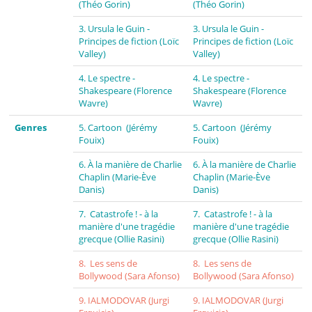
(Théo Gorin)
(Théo Gorin)
3. Ursula le Guin -
3. Ursula le Guin -
Principes de fiction (Loïc
Principes de fiction (Loïc
Valley)
Valley)
4. Le spectre -
4. Le spectre -
Shakespeare (Florence
Shakespeare (Florence
Wavre)
Wavre)
Genres
5. Cartoon (Jérémy
5. Cartoon (Jérémy
Fouix)
Fouix)
6. À la manière de Charlie
6. À la manière de Charlie
Chaplin (Marie-Ève
Chaplin (Marie-Ève
Danis)
Danis)
7. Catastrofe ! - à la
7. Catastrofe ! - à la
manière d'une tragédie
manière d'une tragédie
grecque (Ollie Rasini)
grecque (Ollie Rasini)
8. Les sens de
8. Les sens de
Bollywood (Sara Afonso)
Bollywood (Sara Afonso)
9. IALMODOVAR (Jurgi
9. IALMODOVAR (Jurgi