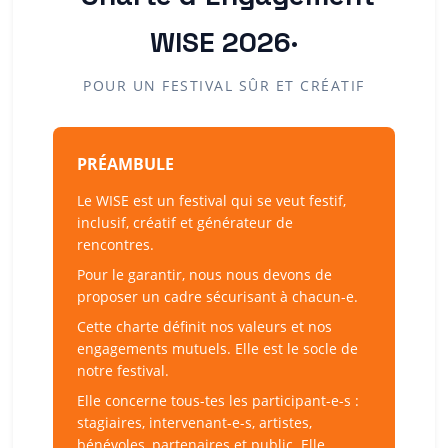
WISE 2026·
POUR UN FESTIVAL SÛR ET CRÉATIF
PRÉAMBULE
Le WISE est un festival qui se veut festif,
inclusif, créatif et générateur de
rencontres.
Pour le garantir, nous nous devons de
proposer un cadre sécurisant à chacun-e.
Cette charte définit nos valeurs et nos
engagements mutuels. Elle est le socle de
notre festival.
Elle concerne tous-tes les participant-e-s :
stagiaires, intervenant-e-s, artistes,
bénévoles, partenaires et public. Elle