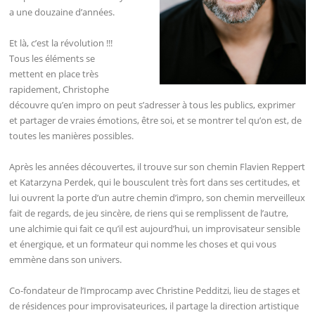
a une douzaine d’années.
Et là, c’est la révolution !!!
Tous les éléments se
mettent en place très
rapidement, Christophe
découvre qu’en impro on peut s’adresser à tous les publics, exprimer
et partager de vraies émotions, être soi, et se montrer tel qu’on est, de
toutes les manières possibles.
Après les années découvertes, il trouve sur son chemin Flavien Reppert
et Katarzyna Perdek, qui le bousculent très fort dans ses certitudes, et
lui ouvrent la porte d’un autre chemin d’impro, son chemin merveilleux
fait de regards, de jeu sincère, de riens qui se remplissent de l’autre,
une alchimie qui fait ce qu’il est aujourd’hui, un improvisateur sensible
et énergique, et un formateur qui nomme les choses et qui vous
emmène dans son univers.
Co-fondateur de l’Improcamp avec Christine Pedditzi, lieu de stages et
de résidences pour improvisateurices, il partage la direction artistique