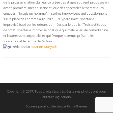
de la programmation du lieu, co créée des stages souvent proposés en
avant-première, met en scène et joue des spectacles à thématiques
engagés : “Je suis un homme”, histoires improvisées qui questionnent
sur la place de l’homme aujourd’hui, “Hyperosmie”, spectacle
improvisé basé sur les odeurs données par le public, “Trois petits pas
de côté”, spectacle improvisé poétique qui mêle le jeu de comédien.ne
et l’expression corporelle, et qui évoque le temps présent, les
souvenirs, et le temps de l’action.
crédit photo :
Marion Dunyach
Copyright © 2017. Tous droits réservés. Certaines photos ont pour
auteure
Agil Studio
Screenr parallax theme
par FameThemes