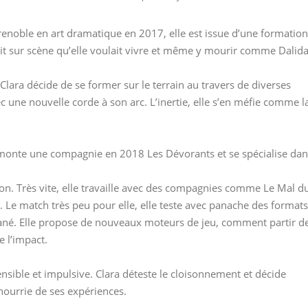
renoble en art dramatique en 2017, elle est issue d’une formation
’était sur scène qu’elle voulait vivre et même y mourir comme Dalida
Clara décide de se former sur le terrain au travers de diverses
c une nouvelle corde à son arc. L’inertie, elle s’en méfie comme l
le monte une compagnie en 2018 Les Dévorants et se spécialise da
ion. Très vite, elle travaille avec des compagnies comme Le Mal d
 Le match très peu pour elle, elle teste avec panache des formats
ané. Elle propose de nouveaux moteurs de jeu, comment partir d
e l’impact.
nsible et impulsive. Clara déteste le cloisonnement et décide
nourrie de ses expériences.