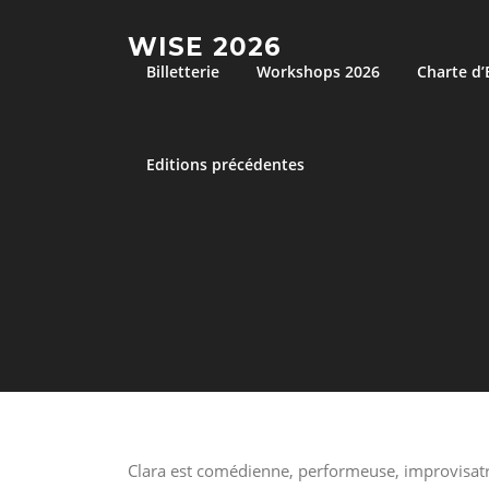
Aller
au
WISE 2026
contenu
Billetterie
Workshops 2026
Charte d
Editions précédentes
Clara est comédienne, performeuse, improvisatr