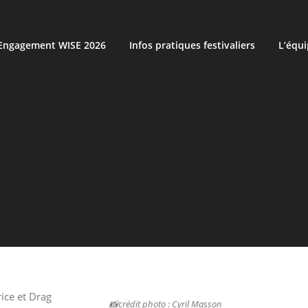
’Engagement WISE 2026
Infos pratiques festivaliers
L’équ
ice et Drag
📸crédit photo : Cyril Masson