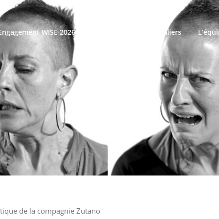
’Engagement WISE 2026
Infos pratiques festivaliers
L’équ
istique de la compagnie Zutano