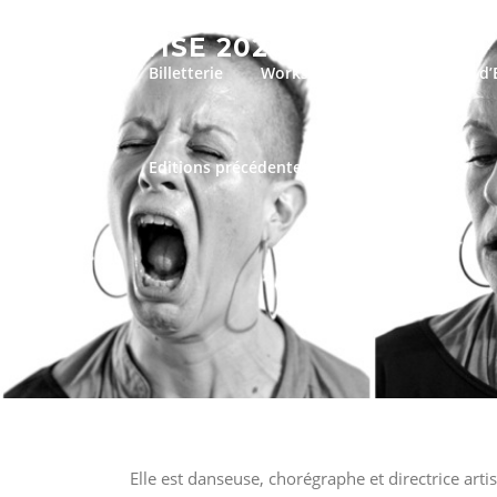
Aller
au
WISE 2026
contenu
Billetterie
Workshops 2026
Charte d
Editions précédentes
Elle est danseuse, chorégraphe et directrice art