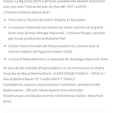
Canal J, Le Big Jump (2010 à 2013) en parallèle elle devient Humoriste
avec son solo “
C’est arrivé près de chez elle
” (2011 à 2015)
L’histoire continue depuis avec :
Paris Impro Tournoi de match d’impro à L’Européen
Le quatuor improvisé Les AutreS sur scène comme sur le grand
écran avec le long métrage improvisé : « Poisson Rouge » produit
par Couac production & Madame Peel
Crache Texte Pionniers de l’improvisation en Lorraine avec la
récente création de Pyjama (création 2020)
Le Grand Redoublement Le spectacle de doublage improvisé, Paris
En plus de ses activités d’improvisation, on l’a retrouve sur la chaîne
Youtube de Maud Bettina Marie : SUPER (PROJET FAMILY – OPUS 1) /
Maud Bettina-Marie “ET Y AURA PAPA ?” FAMILY
Comédienne, auteure, improvisatrice, humoriste, animatrice télé,
beatboxeuse… Elle sait même réparer une commode !
Soutenue par une équipe vivante, motivante & créative : Maschtok
prod