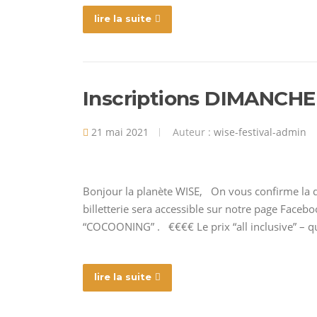
lire la suite
Inscriptions DIMANCHE 
21 mai 2021
Auteur :
wise-festival-admin
Bonjour la planète WISE, On vous confirme la 
billetterie sera accessible sur notre page Face
“COCOONING” . €€€€ Le prix “all inclusive” – qu
lire la suite