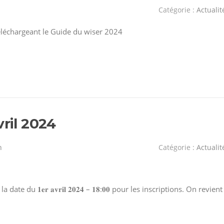
Catégorie :
Actualit
éléchargeant le Guide du wiser 2024
vril 2024
n
Catégorie :
Actualit
 du 𝟏𝐞𝐫 𝐚𝐯𝐫𝐢𝐥 𝟐𝟎𝟐𝟒 – 𝟏𝟖:𝟎𝟎 pour les inscriptions. On revient